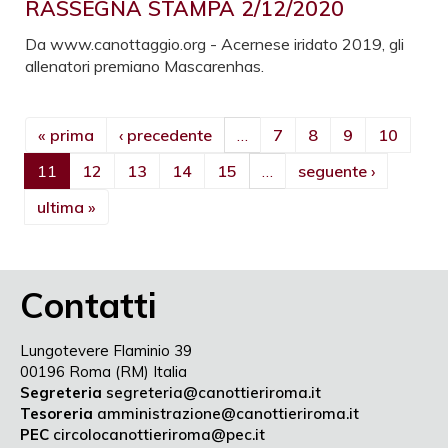
RASSEGNA STAMPA 2/12/2020
Da www.canottaggio.org - Acernese iridato 2019, gli
allenatori premiano Mascarenhas.
« prima
‹ precedente
…
7
8
9
10
11
12
13
14
15
…
seguente ›
ultima »
Contatti
Lungotevere Flaminio 39
00196 Roma (RM) Italia
Segreteria
segreteria@canottieriroma.it
Tesoreria
amministrazione@canottieriroma.it
PEC
circolocanottieriroma@pec.it