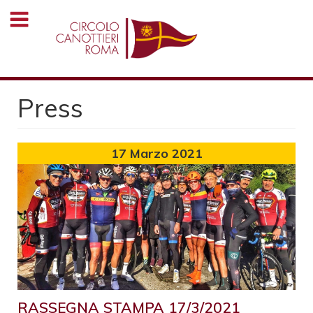
Salta
al
contenuto
principale
Press
17
Marzo 2021
RASSEGNA STAMPA 17/3/2021