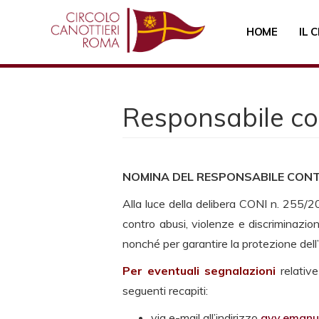
Salta
al
HOME
IL 
contenuto
principale
Responsabile con
NOMINA DEL RESPONSABILE CONTR
Alla luce della delibera CONI n. 255/20
contro abusi, violenze e discriminazion
nonché per garantire la protezione dell’
Per eventuali segnalazioni
relative
seguenti recapiti:
via e-mail all’indirizzo
avv.emanu