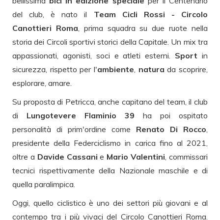
bellissima
bici in edizione speciale
per il Centenario
del club, è nato il
Team Cicli Rossi - Circolo
Canottieri Roma
, prima squadra su due ruote nella
storia dei Circoli sportivi storici della Capitale. Un mix tra
appassionati, agonisti, soci e atleti esterni.
Sport
in
sicurezza, rispetto per l'
ambiente
,
natura
da scoprire,
esplorare, amare.
Su proposta di Petricca, anche capitano del team, il club
di
Lungotevere Flaminio 39
ha poi ospitato
personalità di prim'ordine come
Renato Di Rocco
,
presidente della Federciclismo in carica fino al 2021,
oltre a
Davide Cassani
e
Mario Valentini
, commissari
tecnici rispettivamente della Nazionale maschile e di
quella paralimpica.
Oggi, quello ciclistico è uno dei settori più giovani e al
contempo tra i più vivaci del Circolo Canottieri Roma.