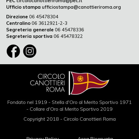
PEC
circolocanottieriroma@pec.it
Ufficio stampa
ufficiostampa@canottieriroma.org
Direzione
06 45478304
Centralino
06 3612921-2-3
Segreteria generale
06 45478336
Segreteria sportiva
06 45478322
Fondato nel 1919 - Stella d'Oro al Merito Sportivo 1971
- Collare d'Oro al Merito Sportivo 2019
Copyright 2018 - Circolo Canottieri Roma
Privacy Policy
Area Riservata