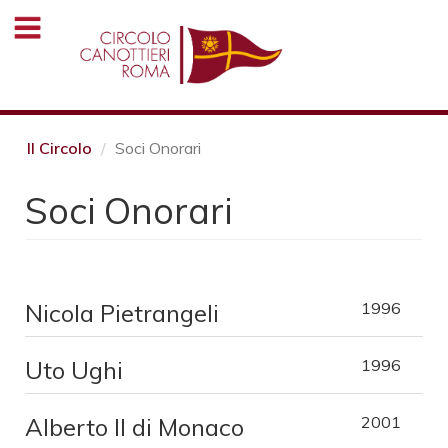
Salta
al
contenuto
principale
Il Circolo
Soci Onorari
Soci Onorari
Nicola Pietrangeli
1996
Uto Ughi
1996
Alberto II di Monaco
2001