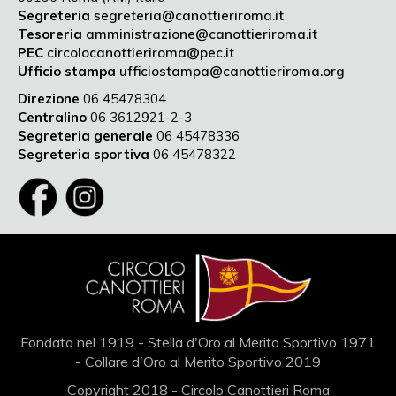
Segreteria
segreteria@canottieriroma.it
Tesoreria
amministrazione@canottieriroma.it
PEC
circolocanottieriroma@pec.it
Ufficio stampa
ufficiostampa@canottieriroma.org
Direzione
06 45478304
Centralino
06 3612921-2-3
Segreteria generale
06 45478336
Segreteria sportiva
06 45478322
Fondato nel 1919 - Stella d'Oro al Merito Sportivo 1971
- Collare d'Oro al Merito Sportivo 2019
Copyright 2018 - Circolo Canottieri Roma