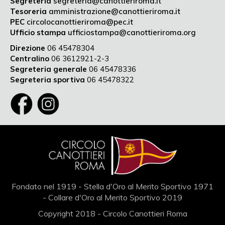
Segreteria
segreteria@canottieriroma.it
Tesoreria
amministrazione@canottieriroma.it
PEC
circolocanottieriroma@pec.it
Ufficio stampa
ufficiostampa@canottieriroma.org
Direzione
06 45478304
Centralino
06 3612921-2-3
Segreteria generale
06 45478336
Segreteria sportiva
06 45478322
Fondato nel 1919 - Stella d'Oro al Merito Sportivo 1971
- Collare d'Oro al Merito Sportivo 2019
Copyright 2018 - Circolo Canottieri Roma