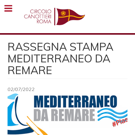
Salta
al
contenuto
principale
RASSEGNA STAMPA
MEDITERRANEO DA
REMARE
02/07/2022