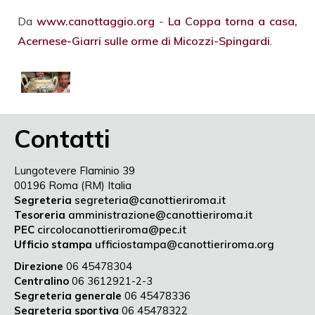
Da
www.canottaggio.org
-
La Coppa torna a casa,
Acernese-Giarri sulle orme di Micozzi-Spingardi
.
Contatti
Lungotevere Flaminio 39
00196 Roma (RM) Italia
Segreteria
segreteria@canottieriroma.it
Tesoreria
amministrazione@canottieriroma.it
PEC
circolocanottieriroma@pec.it
Ufficio stampa
ufficiostampa@canottieriroma.org
Direzione
06 45478304
Centralino
06 3612921-2-3
Segreteria generale
06 45478336
Segreteria sportiva
06 45478322