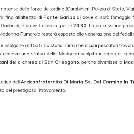
 natante delle forze dell’ordine (Carabinieri, Polizia di Stato, Vi
à fino all’altezza di
Ponte Garibaldi
dove ci sarà l’omaggio fl
 Garibaldi, è previsto invece per le
20.30
. La processione proseg
 Madonna Fiumarola resterà esposta alla venerazione dei fedeli f
ne risalgono al 1535. La storia narra che alcuni pescatori trovaro
o giaceva una statua della Madonna scolpita in legno di cedro. I
tani della chiesa di San Crisogono
, perché divenisse la
Mado
rico dell’
Arciconfraternita Di Maria Ss. Del Carmine In 
a del prestigioso ritrovamento.