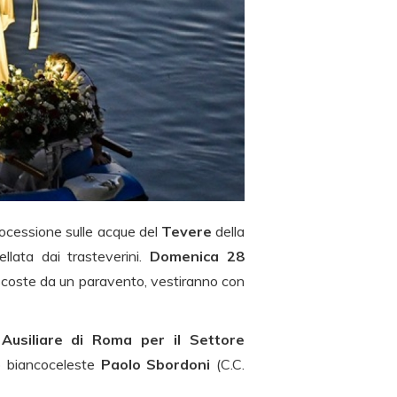
processione sulle acque del
Tevere
della
lata dai trasteverini.
D
omenica 28
nascoste da un paravento, vestiranno con
Ausiliare di Roma per il Settore
o biancoceleste
Paolo Sbordoni
(C.C.