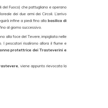
gili del Fuoco) che pattugliano e operano
oreale dei due armi dei Circoli. L’arrivo
uirà infine a piedi fino alla
basilica di
ino al giorno successivo.
no alla foce del Tevere, impigliata nelle
 pescatori risalirono allora il fiume e
nna protettrice dei Trasteverini e
Trastevere
, viene appunto rievocata la