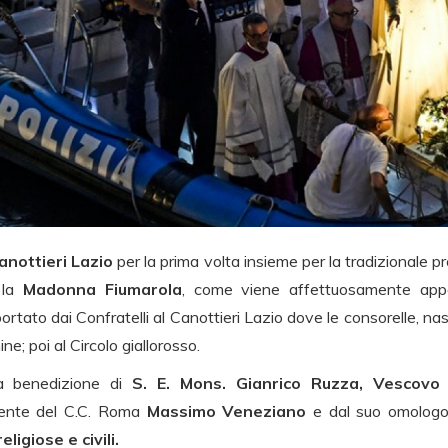
anottieri Lazio
per la prima volta insieme per la tradizionale 
 la
Madonna Fiumarola
, come viene affettuosamente appel
 portato dai Confratelli al Canottieri Lazio dove le consorelle, 
; poi al Circolo giallorosso.
la benedizione di
S. E. Mons. Gianrico Ruzza, Vescovo 
idente del C.C. Roma
Massimo Veneziano
e dal suo omolog
ligiose e civili.