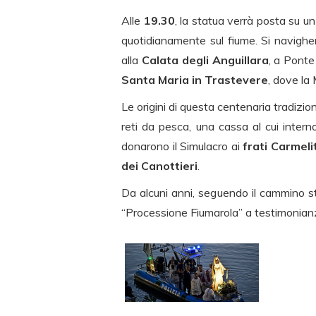
Alle
19.30
, la statua verrà posta su un
quotidianamente sul fiume. Si navigher
alla
Calata degli Anguillara
, a Ponte
Santa Maria in Trastevere
, dove la
Le origini di questa centenaria tradizio
reti da pesca, una cassa al cui intern
donarono il Simulacro ai
frati Carmeli
dei Canottieri
.
Da alcuni anni, seguendo il cammino sto
“Processione Fiumarola” a testimonianz