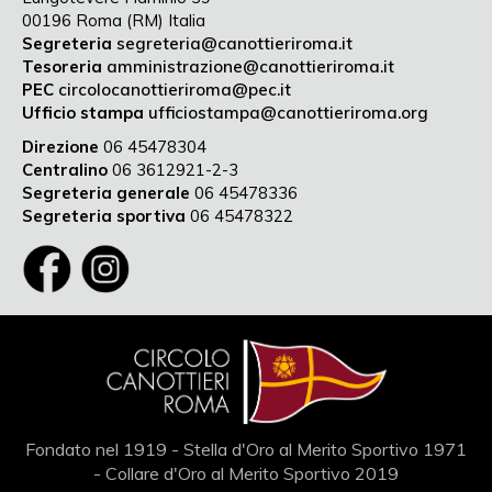
00196 Roma (RM) Italia
Segreteria
segreteria@canottieriroma.it
Tesoreria
amministrazione@canottieriroma.it
PEC
circolocanottieriroma@pec.it
Ufficio stampa
ufficiostampa@canottieriroma.org
Direzione
06 45478304
Centralino
06 3612921-2-3
Segreteria generale
06 45478336
Segreteria sportiva
06 45478322
Fondato nel 1919 - Stella d'Oro al Merito Sportivo 1971
- Collare d'Oro al Merito Sportivo 2019