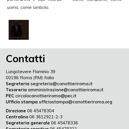
uomo, come simbolo.
Contatti
Lungotevere Flaminio 39
00196 Roma (RM) Italia
Segreteria
segreteria@canottieriroma.it
Tesoreria
amministrazione@canottieriroma.it
PEC
circolocanottieriroma@pec.it
Ufficio stampa
ufficiostampa@canottieriroma.org
Direzione
06 45478304
Centralino
06 3612921-2-3
Segreteria generale
06 45478336
Segreteria sportiva
06 45478322