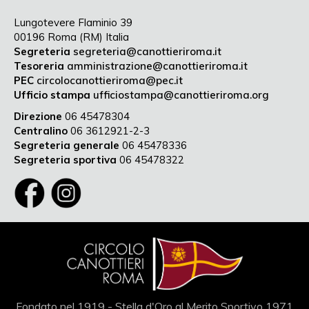
Lungotevere Flaminio 39
00196 Roma (RM) Italia
Segreteria
segreteria@canottieriroma.it
Tesoreria
amministrazione@canottieriroma.it
PEC
circolocanottieriroma@pec.it
Ufficio stampa
ufficiostampa@canottieriroma.org
Direzione
06 45478304
Centralino
06 3612921-2-3
Segreteria generale
06 45478336
Segreteria sportiva
06 45478322
Fondato nel 1919 - Stella d'Oro al Merito Sportivo 1971