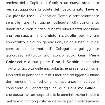
remiero della Capitale, il
Seabin
, un nuovo strumento
per salvaguardare la salute del nostro amato
Tevere
.
Già
plastic-free
, il Canottieri Roma è particolarmente
sensibile alle tematiche collegate all'inquinamento
ambientale. Non a caso, ai nostri nuovi iscritti regaliamo
una
borraccia in alluminio riciclabile
per invitare
soprattutto le giovani generazioni, sin da subito, a un più
corretto uso dei materiali". Collegato al galleggiante
giallorosso intitolato allo storico socio
Gian Piero
Galeazzi
e a suo padre
Rino
, il
Seabin
consentirà
infatti la raccolta delle microplastiche presenti sul fiume.
Non sarà la panacea di tutti i mali che affliggono il fiume
dei romani, "ma culliamo la speranza - spiega il
consigliere al Canottaggio del club,
Lorenzo Guido
-
che possa invitare soprattutto le amministrazioni locali a
mettere in campo politiche decisive per la salvaguardia