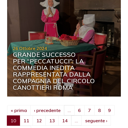
26 Ottobre 2024
GRANDE SUCCESSO
PER “PECCATUCCI”: LA
COMMEDIA INEDITA
RAPPRESENTATA DALLA
COMPAGNIA DEL CIRCOLO
CANOTTIERI ROMA
« prima
‹ precedente
…
6
7
8
9
10
11
12
13
14
…
seguente ›