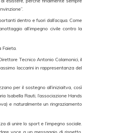
o di esistere, perché finalmente sempre
nvinzione”.
portanti dentro e fuori dall’acqua. Come
anottaggio all’impegno civile contro la
a Faieta.
Direttore Tecnico Antonio Colamonici, il
Massimo Iaccarini in rappresentanza del
no per il sostegno all’iniziaitva, così
aria Isabella Rauti, l’associazione Hands
ova) e naturalmente un ringraziamento
 di unire lo sport e l’impegno sociale.
dare voce a un messaggio di rispetto,