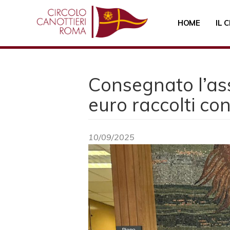
Salta
al
HOME
IL 
contenuto
principale
Consegnato l’ass
euro raccolti con
10/09/2025