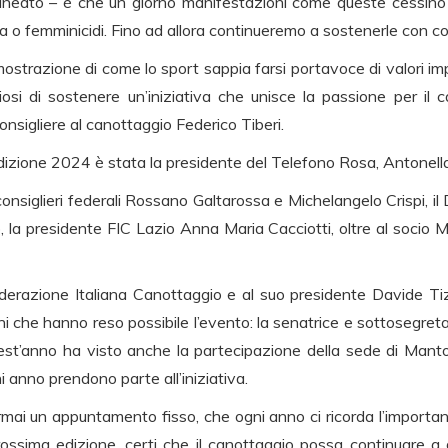
tolineato – è che un giorno manifestazioni come queste cessin
 o femminicidi. Fino ad allora continueremo a sostenerle con co
ostrazione di come lo sport sappia farsi portavoce di valori im
si di sostenere un’iniziativa che unisce la passione per il c
nsigliere al canottaggio Federico Tiberi.
l’edizione 2024 è stata la presidente del Telefono Rosa, Antonell
nsiglieri federali Rossano Galtarossa e Michelangelo Crispi, il 
 la presidente FIC Lazio Anna Maria Cacciotti, oltre al socio 
erazione Italiana Canottaggio e al suo presidente Davide Tizza
ni che hanno reso possibile l’evento: la senatrice e sottosegret
st’anno ha visto anche la partecipazione della sede di Mant
ni anno prendono parte all’iniziativa.
mai un appuntamento fisso, che ogni anno ci ricorda l’importanza
ossima edizione, certi che il canottaggio possa continuare a 