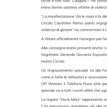
circoli e non solo. L’augurio – ha sot
meno donne saranno vittime di violenza
“La manifestazione Via le mani è la dim
Circolo Canottieri Roma siamo orgoglio
violenza di genere” ha commentato il co
A ritirare ufficialmente l’assegno per 
Alla consegna erano presenti anche i co
Segretario Generale Giovanni Esposito,
nostro Circolo.
Un ringraziamento speciale va alla Fed
come a tutte le istituzioni e associazio
Off Women, il Telefono Rosa (che que
speciale va a tutti i nostri atleti che og
La regata “Via le Mani” rappresenta or
Con entusiasmo guardiamo già alla pr