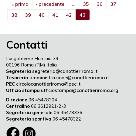
« prima
‹ precedente
…
35
36
37
38
39
40
41
42
43
Contatti
Lungotevere Flaminio 39
00196 Roma (RM) Italia
Segreteria
segreteria@canottieriroma.it
Tesoreria
amministrazione@canottieriroma.it
PEC
circolocanottieriroma@pec.it
Ufficio stampa
ufficiostampa@canottieriroma.org
Direzione
06 45478304
Centralino
06 3612921-2-3
Segreteria generale
06 45478336
Segreteria sportiva
06 45478322