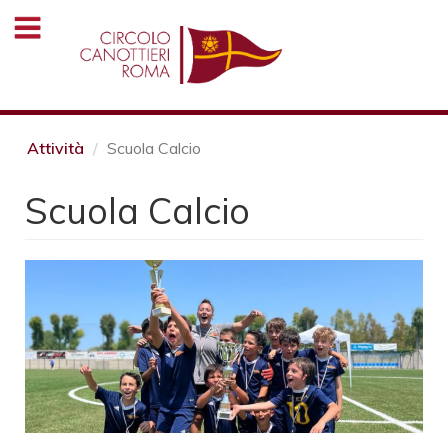
Salta
al
contenuto
principale
Attività
Scuola Calcio
Scuola Calcio