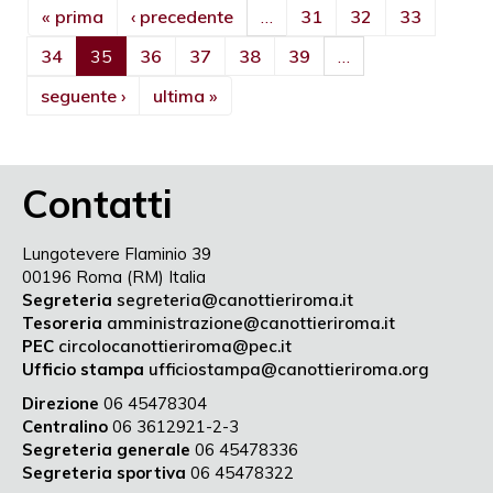
« prima
‹ precedente
…
31
32
33
34
35
36
37
38
39
…
seguente ›
ultima »
Contatti
Lungotevere Flaminio 39
00196 Roma (RM) Italia
Segreteria
segreteria@canottieriroma.it
Tesoreria
amministrazione@canottieriroma.it
PEC
circolocanottieriroma@pec.it
Ufficio stampa
ufficiostampa@canottieriroma.org
Direzione
06 45478304
Centralino
06 3612921-2-3
Segreteria generale
06 45478336
Segreteria sportiva
06 45478322