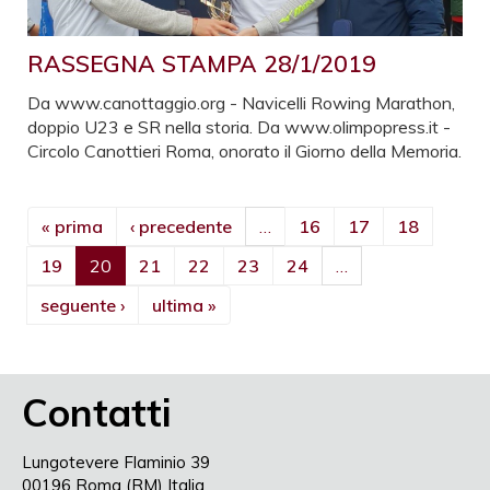
RASSEGNA STAMPA 28/1/2019
Da www.canottaggio.org - Navicelli Rowing Marathon,
doppio U23 e SR nella storia. Da www.olimpopress.it -
Circolo Canottieri Roma, onorato il Giorno della Memoria.
« prima
‹ precedente
…
16
17
18
19
20
21
22
23
24
…
seguente ›
ultima »
Contatti
Lungotevere Flaminio 39
00196 Roma (RM) Italia