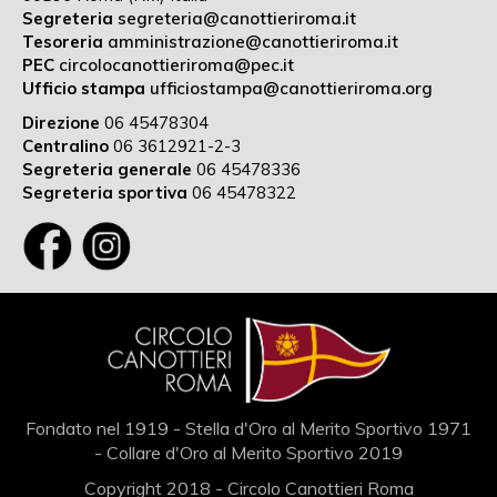
Segreteria
segreteria@canottieriroma.it
Tesoreria
amministrazione@canottieriroma.it
PEC
circolocanottieriroma@pec.it
Ufficio stampa
ufficiostampa@canottieriroma.org
Direzione
06 45478304
Centralino
06 3612921-2-3
Segreteria generale
06 45478336
Segreteria sportiva
06 45478322
Fondato nel 1919 - Stella d'Oro al Merito Sportivo 1971
- Collare d'Oro al Merito Sportivo 2019
Copyright 2018 - Circolo Canottieri Roma