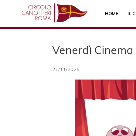
Salta
al
HOME
IL 
contenuto
principale
Venerdì Cinema -
21/11/2025