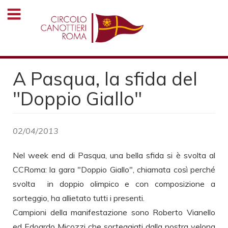
Salta
al
contenuto
principale
A Pasqua, la sfida del
"Doppio Giallo"
02/04/2013
Nel week end di Pasqua, una bella sfida si è svolta al
CCRoma: la gara "Doppio Giallo", chiamata così perché
svolta in doppio olimpico e con composizione a
sorteggio, ha allietato tutti i presenti.
Campioni della manifestazione sono Roberto Vianello
ed Edoardo Micozzi che sorteggiati dalla nostra velona