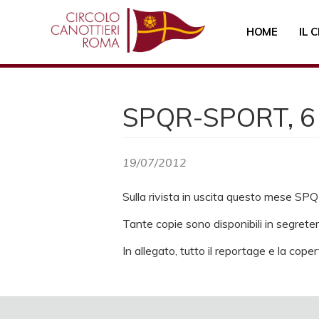
Salta
al
HOME
IL 
contenuto
principale
SPQR-SPORT, 6 p
19/07/2012
Sulla rivista in uscita questo mese SPQ
Tante copie sono disponibili in segrete
In allegato, tutto il reportage e la cope