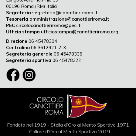
00196 Roma (RM) Italia
Segreteria
segreteria@canottieriroma.it
Tesoreria
amministrazione@canottieriroma.it
PEC
circolocanottieriroma@pec.it
Ufficio stampa
ufficiostampa@canottieriroma.org
Direzione
06 45478304
Centralino
06 3612921-2-3
Segreteria generale
06 45478336
Segreteria sportiva
06 45478322
Fondato nel 1919 - Stella d'Oro al Merito Sportivo 1971
- Collare d'Oro al Merito Sportivo 2019