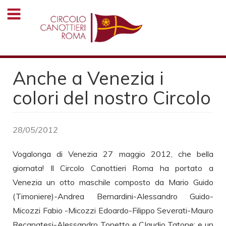
Salta
al
contenuto
principale
Anche a Venezia i
colori del nostro Circolo
28/05/2012
Vogalonga di Venezia 27 maggio 2012, che bella
giornata! Il Circolo Canottieri Roma ha portato a
Venezia un otto maschile composto da Mario Guido
(Timoniere)-Andrea Bernardini-Alessandro Guido-
Micozzi Fabio -Micozzi Edoardo-Filippo Severati-Mauro
Recanatesi-Alessandro Tonetto e Claudio Tatone; e un