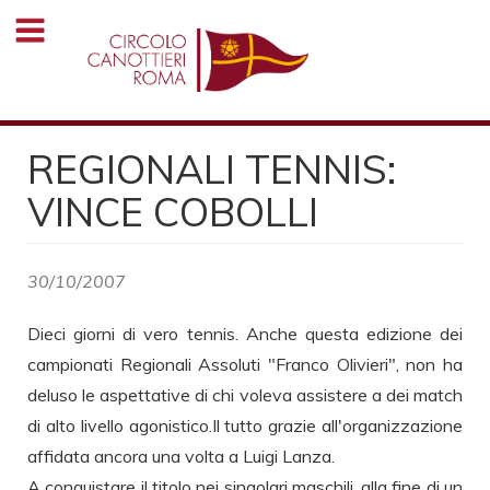
Salta
al
contenuto
principale
REGIONALI TENNIS:
VINCE COBOLLI
30/10/2007
Dieci giorni di vero tennis. Anche questa edizione dei
campionati Regionali Assoluti "Franco Olivieri", non ha
deluso le aspettative di chi voleva assistere a dei match
di alto livello agonistico.Il tutto grazie all'organizzazione
affidata ancora una volta a Luigi Lanza.
A conquistare il titolo nei singolari maschili, alla fine di un