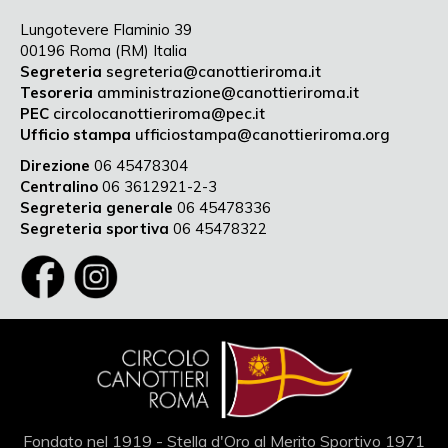
Lungotevere Flaminio 39
00196 Roma (RM) Italia
Segreteria
segreteria@canottieriroma.it
Tesoreria
amministrazione@canottieriroma.it
PEC
circolocanottieriroma@pec.it
Ufficio stampa
ufficiostampa@canottieriroma.org
Direzione
06 45478304
Centralino
06 3612921-2-3
Segreteria generale
06 45478336
Segreteria sportiva
06 45478322
Fondato nel 1919 - Stella d'Oro al Merito Sportivo 1971