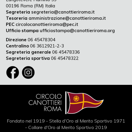
00196 Roma (RM) Italia
Segreteria
segreteria@canottieriroma.it
Tesoreria
amministrazione@canottieriroma.it
PEC
circolocanottieriroma@pec.it
Ufficio stampa
ufficiostampa@canottieriroma.org
Direzione
06 45478304
Centralino
06 3612921-2-3
Segreteria generale
06 45478336
Segreteria sportiva
06 45478322
Fondato nel 1919 - Stella d'Oro al Merito Sportivo 1971
- Collare d'Oro al Merito Sportivo 2019