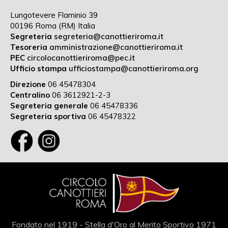
Lungotevere Flaminio 39
00196 Roma (RM) Italia
Segreteria
segreteria@canottieriroma.it
Tesoreria
amministrazione@canottieriroma.it
PEC
circolocanottieriroma@pec.it
Ufficio stampa
ufficiostampa@canottieriroma.org
Direzione
06 45478304
Centralino
06 3612921-2-3
Segreteria generale
06 45478336
Segreteria sportiva
06 45478322
Fondato nel 1919 - Stella d'Oro al Merito Sportivo 1971