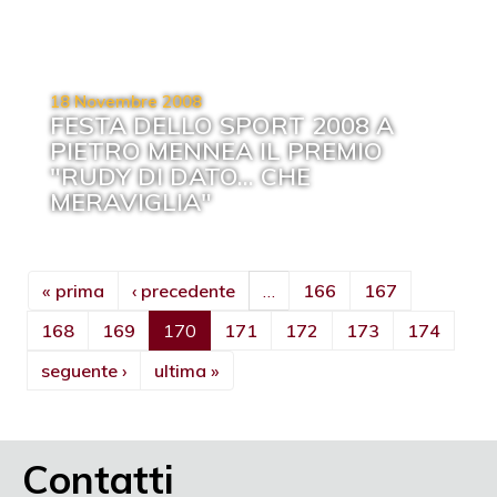
18 Novembre 2008
FESTA DELLO SPORT 2008 A
PIETRO MENNEA IL PREMIO
"RUDY DI DATO... CHE
MERAVIGLIA"
« prima
‹ precedente
…
166
167
168
169
170
171
172
173
174
seguente ›
ultima »
Contatti