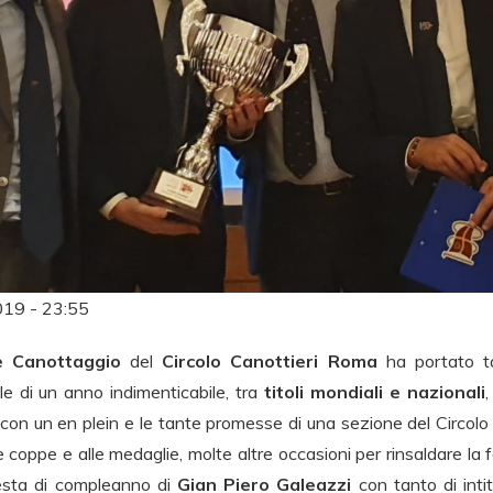
019 - 23:55
e Canottaggio
del
Circolo Canottieri Roma
ha portato ta
le di un anno indimenticabile, tra
titoli mondiali e nazionali
,
on un en plein e le tante promesse di una sezione del Circol
lle coppe e alle medaglie, molte altre occasioni per rinsaldare la
festa di compleanno di
Gian Piero Galeazzi
con tanto di intit