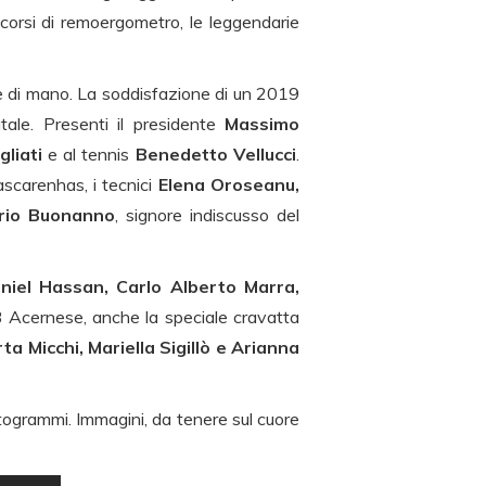
 corsi di remoergometro, le leggendarie
ette di mano. La soddisfazione di un 2019
tale. Presenti il presidente
Massimo
gliati
e al tennis
Benedetto Vellucci
.
ascarenhas, i tecnici
Elena Oroseanu,
rio Buonanno
, signore indiscusso del
aniel Hassan, Carlo Alberto Marra,
 Acernese, anche la speciale cravatta
ta Micchi, Mariella Sigillò e Arianna
fotogrammi. Immagini, da tenere sul cuore