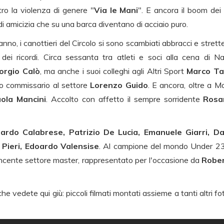
ro la violenza di genere "
Via le Mani
". E ancora il boom dei
 di amicizia che su una barca diventano di acciaio puro.
ne anno, i canottieri del Circolo si sono scambiati abbracci e str
ei ricordi. Circa sessanta tra atleti e soci alla cena di Na
orgio Calò
, ma anche i suoi colleghi agli Altri Sport
Marco Ta
to commissario al settore
Lorenzo Guido
. E ancora, oltre a M
ola Mancini
. Accolto con affetto il sempre sorridente
Rosa
ardo Calabrese, Patrizio De Lucia, Emanuele Giarri, D
o Pieri, Edoardo Valensise
. Al campione del mondo Under 23
incente settore master, rappresentato per l'occasione da
Rober
che vedete qui giù: piccoli filmati montati assieme a tanti altri 