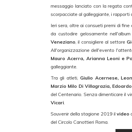
messaggio lanciato con la regata cont
scorpacciate al galleggiante, i rapporti
Ieri sera, oltre ai consueti premi di fi
da custodire gelosamente nell'album d
Veneziano
, il consigliere al settore
Gi
All'organizzazione dell'evento l'atten
Mauro Acerra, Arianna Leoni e Pa
galleggiante.
Tra gli atleti,
Giulio Acernese, Leon
Marzio Milo Di Villagrazia, Edoard
del Centenario. Senza dimenticare il v
Vicari
.
Souvenir della stagione 2019 il
video
del Circolo Canottieri Roma.